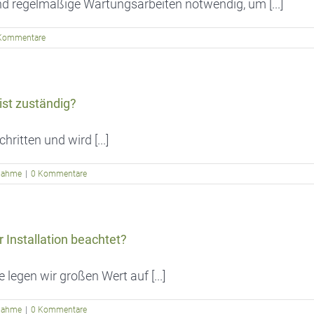
d regelmäßige Wartungsarbeiten notwendig, um [...]
Kommentare
ist zuständig?
ritten und wird [...]
bnahme
|
0 Kommentare
nstallation beachtet?
egen wir großen Wert auf [...]
bnahme
|
0 Kommentare