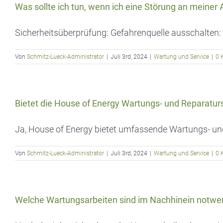
Zum
Was sollte ich tun, wenn ich eine Störung an meiner 
Inhalt
Sicherheitsüberprüfung: Gefahrenquelle ausschalten: W
springen
Von
Schmitz-Lueck-Administrator
|
Juli 3rd, 2024
|
Wartung und Service
|
0 
Bietet die House of Energy Wartungs- und Reparatur
Ja, House of Energy bietet umfassende Wartungs- und R
Von
Schmitz-Lueck-Administrator
|
Juli 3rd, 2024
|
Wartung und Service
|
0 
Welche Wartungsarbeiten sind im Nachhinein notwe