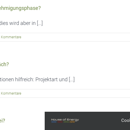
enehmigungsphase?
 wird aber in [...]
 Kommentare
äch?
nen hilfreich: Projektart und [...]
 Kommentare
ei?
Coo