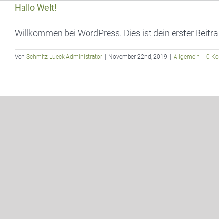
Zum
Hallo Welt!
Inhalt
springen
Willkommen bei WordPress. Dies ist dein erster Beitrag.
Von
Schmitz-Lueck-Administrator
|
November 22nd, 2019
|
Allgemein
|
0 K