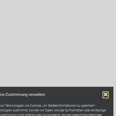
kie-Zustimmung verwalten
n wir Technologien wie Cookies, um Geräteinformationen zu speichern
ologien zustimmst, können wir Daten wie das Surfverhalten oder eindeutige
 Zustimmung nicht erteilst oder zurückziehst, können bestimmte Merkmale