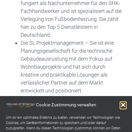
fungiert als Nachunternehmer für den SHK-
Fachhandwerker und ist spezialisiert auf die
Verlegung von Fußbodenheizung. Sie zählt
hier zu den Top 5 Dienstleistern in
Deutschland.
Die SL Projektmanagement – Sie ist eine
Planungsgesellschaft für die technische
Gebäudeausrüstung mit dem Fokus auf
Wohnbauprojekte und hat sich durch
kreative und praktikable Lösungen als
verlässlicher Partner auf dem Markt
entwickelt und positioniert.
Die Team TGA Holding – Sie ist
Cookie-Zustimmung verwalten
Generalübernehmer für die technische
Gebäudeausrüstung und realisiert
Um dir ein optimales Erlebnis zu bieten, verwenden wir Technologien wie
zuverlässig Wohnbauprojekte in der
Cookies, um Geräteinformationen zu speichern und/oder darauf
zuzugreifen. Wenn du diesen Technologien zustimmst, können wir Daten
Größenordnung von 1-20 Wohneinheiten.